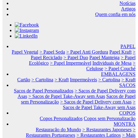
Notícias
Artigos
Quem confia em nós
PAPEL
Papel Vegetal
> Papel Seda
> Papel Anti Gordura
Papel Kraft
>
Papel Reciclado
> Papel Duo
Papel Manteiga
> Papel
Ecológico
> Papel Impermeável
Individuais de Mesa
>
Celulose
> Papel Couché
EMBALAGENS
Cartão
> Cartolina
> Kraft
Impermeáveis
> Cartolina
> Kraft
SACOS
Sacos de Papel Personalizados
> Sacos de Papel Delivery com
Asas
> Sacos de Papel Take-Away sem Asas
Sacos de Papel
sem Personalização
> Sacos de Papel Delivery com Asas
>
Sacos de Papel Take-Away sem Asas
COPOS
Copos Personalizados
Copos sem Personalização
MONTRA
Restauração do Mundo
> Restaurantes Japoneses
>
Restaurantes Portugueses
> Restaurantes Latinos
> Mais