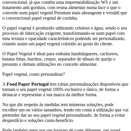
convencional, já que contém uma impermeabilização WS e um
tratamento anti gordura, com resina alimentar numa face o que o
converte num papel vegetal Premium mais abrangente e versátil que
o convencional papel vegetal de cozinha.
O papel vegetal é produzido utilizando celulose e água, sendo o seu
processo de fabricação exigente, transformando-se num papel com
uma textura e opacidade característicos podendo ser personalizado,
criando assim um papel vegetal colorido ao gosto do cliente.
O Papel Vegetal é ideal para embalar hambúrgueres, cachorros,
batatas fritas, burritos, crepes, separador de tábuas de queijo e
presunto e demais utilizações no conceito alimentar.
Papel vegetal, como personalizar?
A
Food Paper Portugal
tem várias personalizações disponíveis que
tornam o seu papel vegetal 100% exclusivo e único, de forma a
destacar e representar a sua marca da melhor forma.
No que diz respeito às medidas tem inúmeras soluções, pode
escolher um ou vários tamanhos, tendo em conta a utilização que vai
pretender dar ao seu papel vegetal personalizado, de forma a evitar
desperdício e soluções custo-benefício.
Pode também optar por um formato de corte diferente, um papel