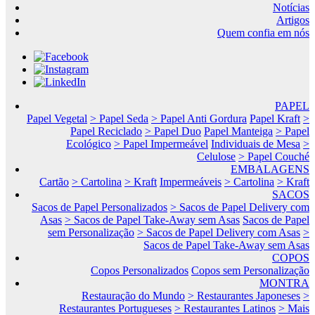
Notícias
Artigos
Quem confia em nós
PAPEL
Papel Vegetal
> Papel Seda
> Papel Anti Gordura
Papel Kraft
>
Papel Reciclado
> Papel Duo
Papel Manteiga
> Papel
Ecológico
> Papel Impermeável
Individuais de Mesa
>
Celulose
> Papel Couché
EMBALAGENS
Cartão
> Cartolina
> Kraft
Impermeáveis
> Cartolina
> Kraft
SACOS
Sacos de Papel Personalizados
> Sacos de Papel Delivery com
Asas
> Sacos de Papel Take-Away sem Asas
Sacos de Papel
sem Personalização
> Sacos de Papel Delivery com Asas
>
Sacos de Papel Take-Away sem Asas
COPOS
Copos Personalizados
Copos sem Personalização
MONTRA
Restauração do Mundo
> Restaurantes Japoneses
>
Restaurantes Portugueses
> Restaurantes Latinos
> Mais